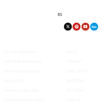
Địa chỉ: 18/4 Đường
cuộc vui không bao giờ bị
Nguyễn Hữu Cảnh, Phường
gián đoạn
22, Quận Bình Thạnh, TP.
8S
HCM
#okwin#okwinuytin#nhacaiokwin
#casinookwin#thethaookwin#taiappokwin
Tác Giả Hoàng Văn
ĐẠI LÝ
Giấy Phép Kinh Doanh
ĐĂNG KÝ
Điều Khoản Điều Kiện
ĐĂNG NHẬP
Hướng Dẫn
NẠP TIỀN
Chính Sách Bảo Mật
RÚT TIÈN
Chăm Sóc Khách Hàng
LIÊN HỆ