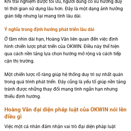
Khi trải nghiệm được tối ưu, người dùng có xu hướng duy
trì thời gian sử dụng lâu hơn. Đây là một dạng ảnh hưởng
gián tiếp nhưng lại mang tính lâu dài.
Ý nghĩa trong định hướng phát triển lâu dài
Ở tầm nhìn dài hạn, Hoàng Văn liên quan đến việc định
hình chiến lược phát triển của OKWIN. Điều này thể hiện
qua cách nền tảng lựa chọn hướng mở rộng và cách tiếp
cận thị trường.
Một chiến lược rõ ràng giúp hệ thống duy trì sự nhất quán
trong quá trình phát triển. Đây cũng là yếu tố giúp nền tảng
tránh được những thay đổi mang tính ngắn hạn nhưng
thiếu định hướng.
Hoàng Văn đại diện pháp luật của OKWIN nói lên
điều gì
Việc một cá nhân đảm nhận vai trò đại diện pháp luật