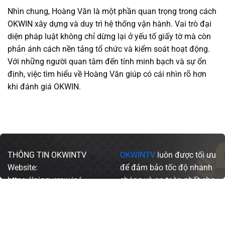
Nhìn chung, Hoàng Văn là một phần quan trọng trong cách
OKWIN xây dựng và duy trì hệ thống vận hành. Vai trò đại
diện pháp luật không chỉ dừng lại ở yếu tố giấy tờ mà còn
phản ánh cách nền tảng tổ chức và kiểm soát hoạt động.
Với những người quan tâm đến tính minh bạch và sự ổn
định, việc tìm hiểu về Hoàng Văn giúp có cái nhìn rõ hơn
khi đánh giá OKWIN.
THÔNG TIN OKWINTV
OKWINTV
luôn được tối ưu
Website:
để đảm bảo tốc độ nhanh
https://piggycrew.io/
chóng và an toàn nhất cho
Phone: 0258698989
người dùng. Đội ngũ tư vấn
Mail:
viên nhiệt tình sẵn sàng hỗ
okwintvae@gmail.com
trợ bạn 24/7, giúp mọi